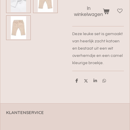
In
winkelwagen
Deze leuke set is gemaakt
van heerlijk zacht katoen
en bestaat uit een wit
overhemdje en een camel
kleurige broekje.
D
D
S
D
e
e
h
e
l
e
a
l
e
l
r
e
n
e
n
KLANTENSERVICE