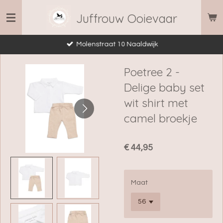
Ga
Juffrouw Ooievaar
direct
naar
Molenstraat 10 Naaldwijk
de
hoofdinhoud
Poetree 2 -
Delige baby set
wit shirt met
camel broekje
€ 44,95
Maat