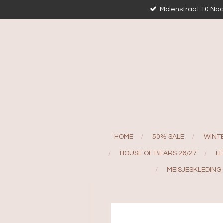
Molenstraat 10 Naa
Ga
direct
naar
de
hoofdinhoud
HOME
50% SALE
WINT
HOUSE OF BEARS 26/27
L
MEISJESKLEDING