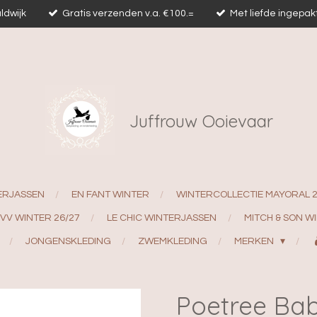
ldwijk
Gratis verzenden v.a. €100.=
Met liefde ingepak
Juffrouw Ooievaar
ERJASSEN
EN FANT WINTER
WINTERCOLLECTIE MAYORAL 
EVV WINTER 26/27
LE CHIC WINTERJASSEN
MITCH & SON W
JONGENSKLEDING
ZWEMKLEDING
MERKEN
Poetree Bab