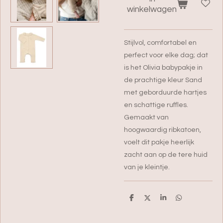
winkelwagen
Stijlvol, comfortabel en
perfect voor elke dag; dat
is het Olivia babypakje in
de prachtige kleur Sand
met geborduurde hartjes
en schattige ruffles.
Gemaakt van
hoogwaardig ribkatoen,
voelt dit pakje heerlijk
zacht aan op de tere huid
van je kleintje.
D
D
S
D
e
e
h
e
l
e
a
l
e
l
r
e