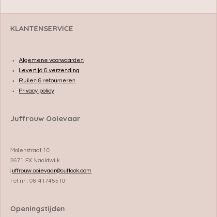
n
e
n
KLANTENSERVICE
Algemene voorwaarden
Levertijd & verzending
Ruilen & retourneren
Privacy policy
Juffrouw Ooievaar
Molenstraat 10
2671 EX Naaldwijk
juffrouw.ooievaar@outlook.com
Tel.nr : 06-41745510
Openingstijden