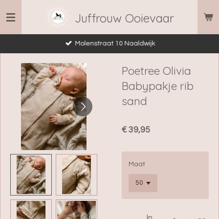
Ga
Juffrouw Ooievaar
direct
naar
Molenstraat 10 Naaldwijk
de
hoofdinhoud
Poetree Olivia
Babypakje rib
sand
€ 39,95
Maat
In