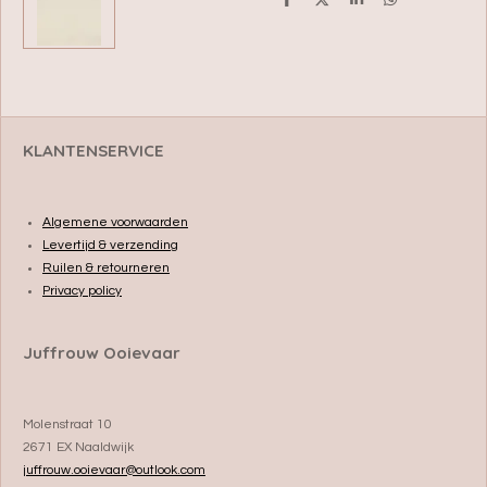
D
D
S
D
e
e
h
e
l
e
a
l
e
l
r
e
n
e
n
KLANTENSERVICE
Algemene voorwaarden
Levertijd & verzending
Ruilen & retourneren
Privacy policy
Juffrouw Ooievaar
Molenstraat 10
2671 EX Naaldwijk
juffrouw.ooievaar@outlook.com