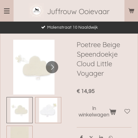
Ga
Juffrouw Ooievaar
direct
naar
Molenstraat 10 Naaldwijk
de
hoofdinhoud
Poetree Beige
Speendoekje
Cloud Little
Voyager
€ 14,95
In
winkelwagen