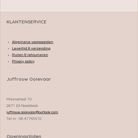
e
l
r
e
n
e
n
KLANTENSERVICE
Algemene voorwaarden
Levertijd & verzending
Ruilen & retourneren
Privacy policy
Juffrouw Ooievaar
Molenstraat 10
2671 EX Naaldwijk
juffrouw.ooievaar@outlook.com
Tel.nr : 06-41745510
Openingstijden