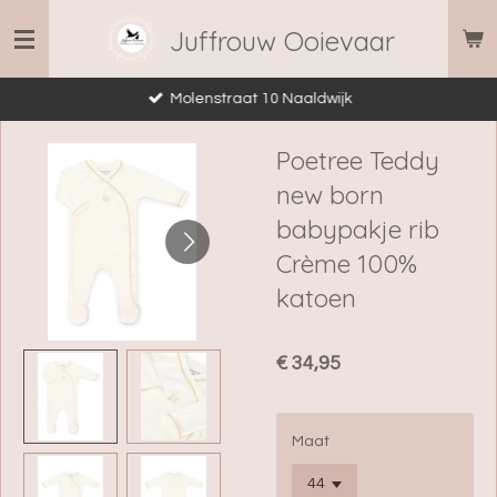
Ga
Juffrouw Ooievaar
direct
naar
Molenstraat 10 Naaldwijk
de
hoofdinhoud
Poetree Teddy
new born
babypakje rib
Crème 100%
katoen
€ 34,95
Maat