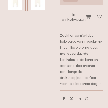
In
winkelwagen
Zacht en comfortabel
babypakje van irregular rib
in een lieve creme kleur,
met geborduurde
konijntjes op de borst en
een schattige crochet
rand langs de
drukknoopjes – perfect
voor de allereerste dagen.
D
D
S
D
e
e
h
e
l
e
a
l