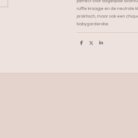
perfect voor dagelijkse avontu
ruffle kraagje en de neutrale kl
praktisch, maar ook een chiq
babygarderobe
D
D
S
e
e
h
l
e
a
e
l
r
n
e