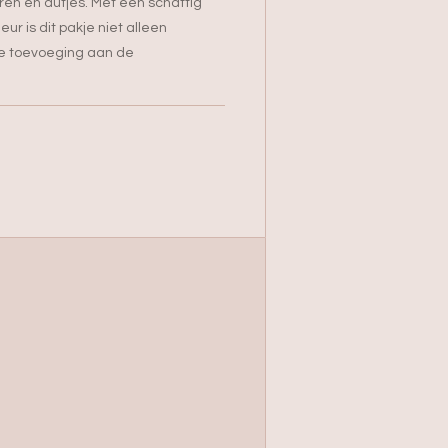
ren en dutjes. Met een schattig
eur is dit pakje niet alleen
ue toevoeging aan de