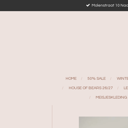
Molenstraat 10 Naa
Ga
direct
naar
de
hoofdinhoud
HOME
50% SALE
WINT
HOUSE OF BEARS 26/27
L
MEISJESKLEDING