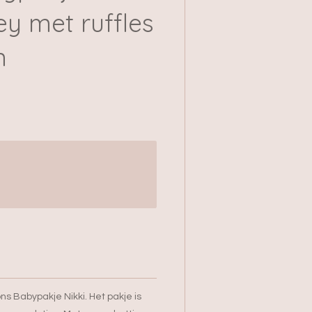
y met ruffles
n
 ons Babypakje Nikki. Het pakje is