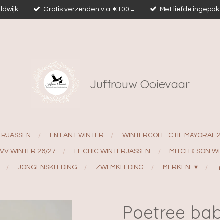
ldwijk
Gratis verzenden v.a. €100.=
Met liefde ingepak
Juffrouw Ooievaar
ERJASSEN
EN FANT WINTER
WINTERCOLLECTIE MAYORAL 
EVV WINTER 26/27
LE CHIC WINTERJASSEN
MITCH & SON W
JONGENSKLEDING
ZWEMKLEDING
MERKEN
Poetree bab