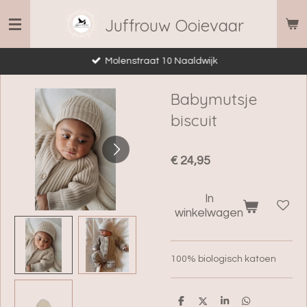
Ga
Juffrouw Ooievaar
direct
naar
Molenstraat 10 Naaldwijk
de
hoofdinhoud
Babymutsje
biscuit
€ 24,95
In
winkelwagen
100% biologisch katoen
D
D
S
D