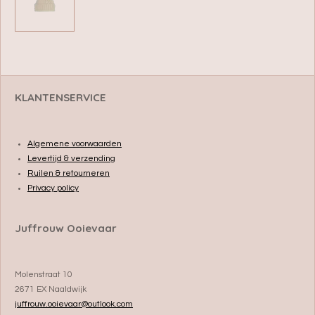
e
e
h
e
l
e
a
l
e
l
r
e
n
e
n
KLANTENSERVICE
Algemene voorwaarden
Levertijd & verzending
Ruilen & retourneren
Privacy policy
Juffrouw Ooievaar
Molenstraat 10
2671 EX Naaldwijk
juffrouw.ooievaar@outlook.com