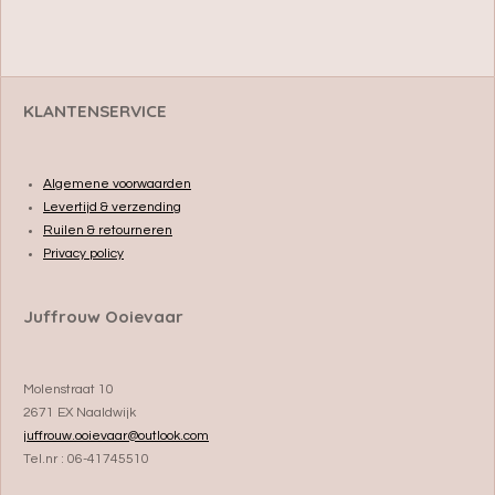
e
e
h
e
l
e
a
l
e
l
r
e
n
e
n
KLANTENSERVICE
Algemene voorwaarden
Levertijd & verzending
Ruilen & retourneren
Privacy policy
Juffrouw Ooievaar
Molenstraat 10
2671 EX Naaldwijk
juffrouw.ooievaar@outlook.com
Tel.nr : 06-41745510