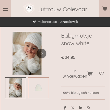
Ga
Juffrouw Ooievaar
direct
naar
Molenstraat 10 Naaldwijk
de
hoofdinhoud
Babymutsje
snow white
€ 24,95
In
winkelwagen
100% biologisch katoen
D
D
S
D