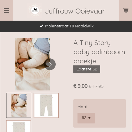
Ga
Juffrouw Ooievaar
direct
naar
Molenstraat 10 Naaldwijk
de
hoofdinhoud
A Tiny Story
baby palmboom
broekje
Laatste 62
€ 9,00
€ 17,95
Maat