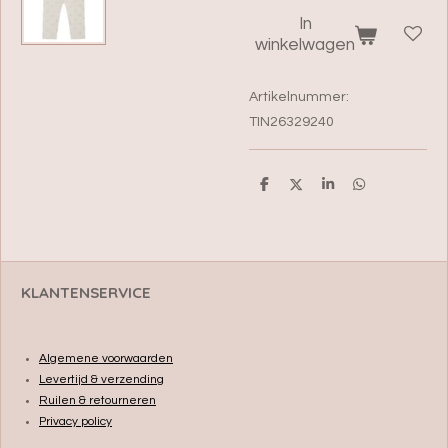
In
winkelwagen
Artikelnummer:
TIN26329240
D
D
S
D
e
e
h
e
l
e
a
l
e
l
r
e
n
e
n
KLANTENSERVICE
Algemene voorwaarden
Levertijd & verzending
Ruilen & retourneren
Privacy policy