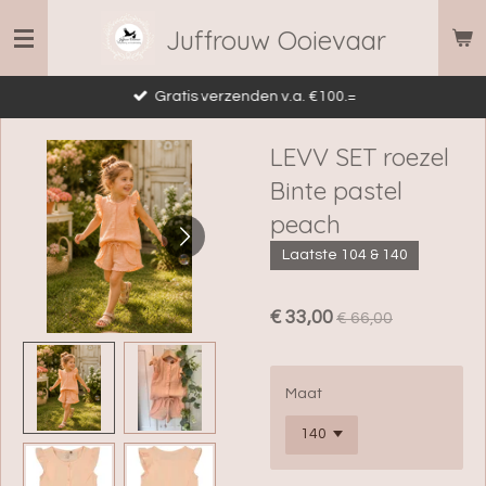
Ga
Juffrouw Ooievaar
direct
naar
Gratis verzenden v.a. €100.=
de
hoofdinhoud
LEVV SET roezel
Binte pastel
peach
Laatste 104 & 140
€ 33,00
€ 66,00
Maat