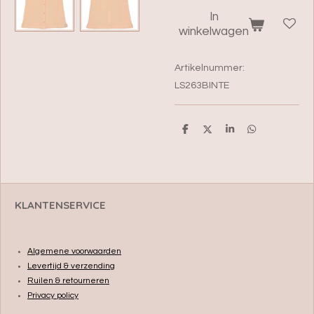
In
winkelwagen
Artikelnummer:
LS263BINTE
D
D
S
D
e
e
h
e
l
e
a
l
e
l
r
e
n
e
n
KLANTENSERVICE
Algemene voorwaarden
Levertijd & verzending
Ruilen & retourneren
Privacy policy