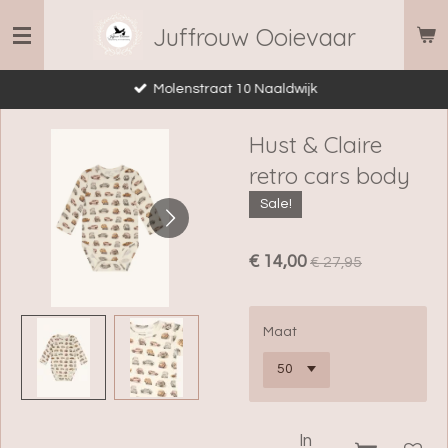
Ga
Juffrouw Ooievaar
direct
naar
Molenstraat 10 Naaldwijk
de
hoofdinhoud
Hust & Claire
retro cars body
Sale!
€ 14,00
€ 27,95
Maat
In