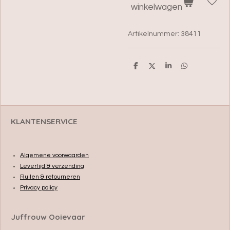
winkelwagen
Artikelnummer:
38411
D
D
S
D
e
e
h
e
l
e
a
l
e
l
r
e
n
e
n
KLANTENSERVICE
Algemene voorwaarden
Levertijd & verzending
Ruilen & retourneren
Privacy policy
Juffrouw Ooievaar