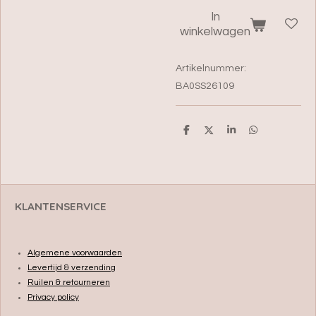
In
winkelwagen
Artikelnummer:
BA0SS26109
D
D
S
D
e
e
h
e
l
e
a
l
e
l
r
e
n
e
n
KLANTENSERVICE
Algemene voorwaarden
Levertijd & verzending
Ruilen & retourneren
Privacy policy