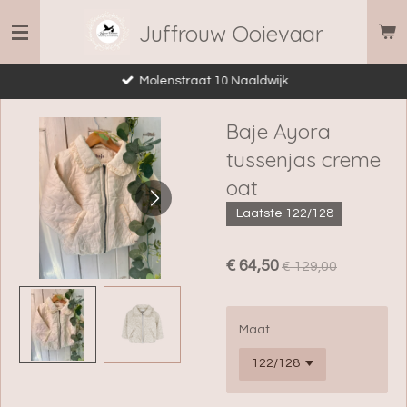
Ga
Juffrouw Ooievaar
direct
naar
Molenstraat 10 Naaldwijk
de
hoofdinhoud
Baje Ayora
tussenjas creme
oat
Laatste 122/128
€ 64,50
€ 129,00
Maat