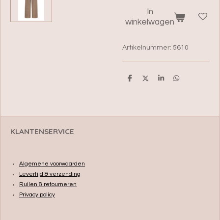
In
winkelwagen
Artikelnummer:
5610
D
D
S
D
e
e
h
e
l
e
a
l
e
l
r
e
n
e
n
KLANTENSERVICE
Algemene voorwaarden
Levertijd & verzending
Ruilen & retourneren
Privacy policy