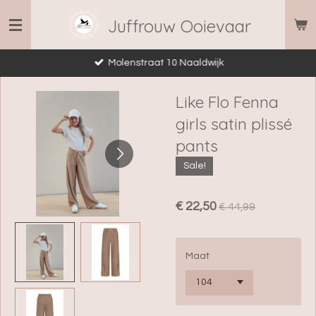
Ga
Juffrouw Ooievaar
direct
naar
Molenstraat 10 Naaldwijk
de
hoofdinhoud
Like Flo Fenna
girls satin plissé
pants
Sale!
€ 22,50
€ 44,99
Maat