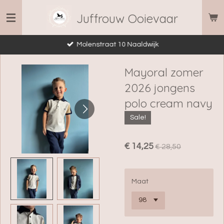
Ga
Juffrouw Ooievaar
direct
naar
Molenstraat 10 Naaldwijk
de
hoofdinhoud
Mayoral zomer
2026 jongens
polo cream navy
Sale!
€ 14,25
€ 28,50
Maat