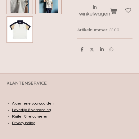
In
winkelwagen
Artikelnummer:
3109
D
D
S
D
e
e
h
e
l
e
a
l
e
l
r
e
n
e
n
KLANTENSERVICE
Algemene voorwaarden
Levertijd & verzending
Ruilen & retourneren
Privacy policy