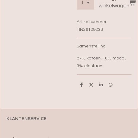
winkelwagen
Artikelnummer:
TIN26129238
Samenstelling
87% katoen, 10% modal,
3% elastaan
D
D
S
D
e
e
h
e
l
e
a
l
e
l
r
e
n
e
n
KLANTENSERVICE