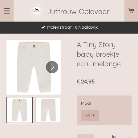
Ga
Juffrouw Ooievaar
direct
naar
Molenstraat 10 Naaldwijk
de
hoofdinhoud
A Tiny Story
baby broekje
ecru melange
€ 24,95
Maat
In