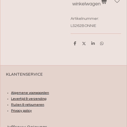
winkelwagen
Artikelnummer:
LS262BONNIE
D
D
S
D
e
e
h
e
l
e
a
l
e
l
r
e
n
e
n
KLANTENSERVICE
Algemene voorwaarden
Levertijd & verzending
Ruilen & retourneren
Privacy policy
Juffrouw Ooievaar