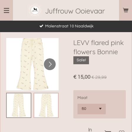
Ga
Juffrouw Ooievaar
direct
naar
Molenstraat 10 Naaldwijk
de
hoofdinhoud
LEVV flared pink
flowers Bonnie
Sale!
€ 15,00
€ 29,99
Maat
In