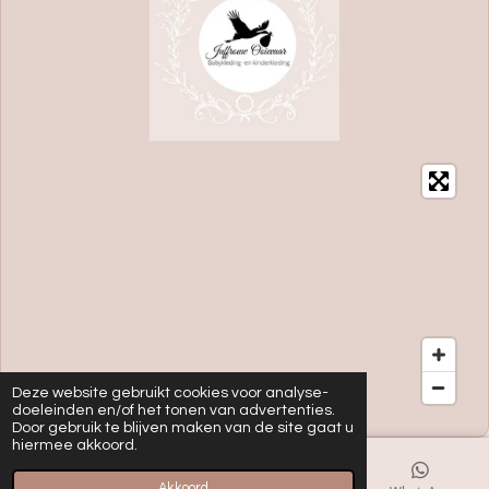
Deze website gebruikt cookies voor analyse-
doeleinden en/of het tonen van advertenties.
Door gebruik te blijven maken van de site gaat u
hiermee akkoord.
Akkoord