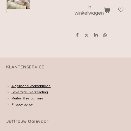
In
winkelwagen
D
D
S
D
e
e
h
e
l
e
a
l
e
l
r
e
n
e
n
KLANTENSERVICE
Algemene voorwaarden
Levertijd & verzending
Ruilen & retourneren
Privacy policy
Juffrouw Ooievaar