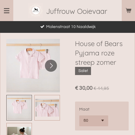
Ga
Juffrouw Ooievaar
direct
naar
Molenstraat 10 Naaldwijk
de
hoofdinhoud
House of Bears
Pyjama roze
streep zomer
Sale!
€ 30,00
€ 44,95
Maat