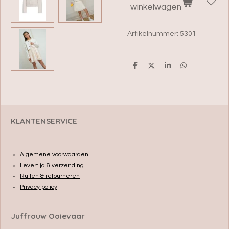
winkelwagen
Artikelnummer:
5301
D
D
S
D
e
e
h
e
l
e
a
l
e
l
r
e
n
e
n
KLANTENSERVICE
Algemene voorwaarden
Levertijd & verzending
Ruilen & retourneren
Privacy policy
Juffrouw Ooievaar