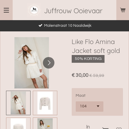
Ga
Juffrouw Ooievaar
direct
naar
Molenstraat 10 Naaldwijk
de
hoofdinhoud
Like Flo Amina
Jacket soft gold
50% KORTING
€ 30,00
€ 59,99
Maat
In