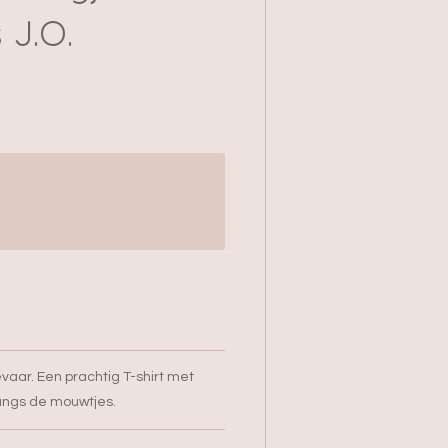
 J.O.
vaar. Een prachtig T-shirt met
angs de mouwtjes.