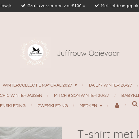
ldwijk
Gratis verzenden v.a. €100.=
Met liefde ingepak
Juffrouw Ooievaar
WINTERCOLLECTIE MAYORAL 2027
DAILY7 WINTER 26/27
 CHIC WINTERJASSEN
MITCH & SON WINTER 26/27
BABYKL
ENSKLEDING
ZWEMKLEDING
MERKEN
T-shirt met