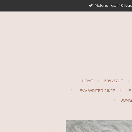
Molenstraat 10 Naa
Ga
direct
naar
de
hoofdinhoud
HOME
50% SALE
LEVV WINTER 26/27
LE
JONG