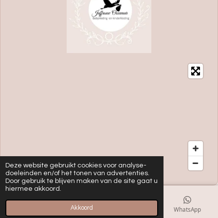
Deze website gebruikt cookies voor analyse-
doeleinden en/of het tonen van advertenties.
Door gebruik te blijven maken van de site gaat u
hiermee akkoord.
Akkoord
E-mailadres
Kaart
Instagram
WhatsApp