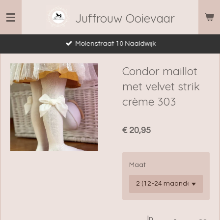
Ga
Juffrouw Ooievaar
direct
naar
Molenstraat 10 Naaldwijk
de
hoofdinhoud
Condor maillot
met velvet strik
crème 303
€ 20,95
Maat
In