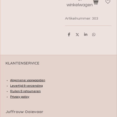
winkelwagen
Artikelnummer:
303
D
D
S
D
e
e
h
e
l
e
a
l
e
l
r
e
n
e
n
KLANTENSERVICE
Algemene voorwaarden
Levertijd & verzending
Ruilen & retourneren
Privacy policy
Juffrouw Ooievaar