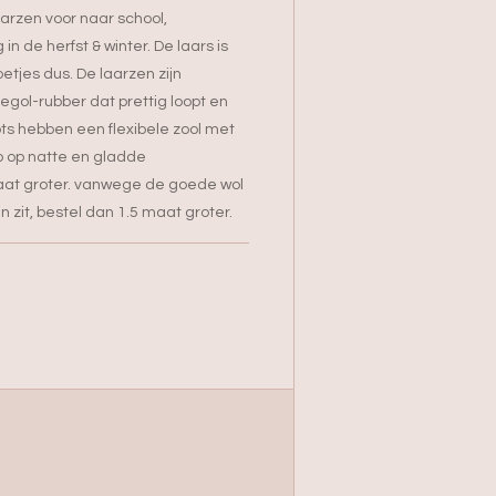
arzen voor naar school,
in de herfst & winter. De laars is
tjes dus. De laarzen zijn
egol-rubber dat prettig loopt en
s hebben een flexibele zool met
p op natte en gladde
aat groter. vanwege de goede wol
n zit, bestel dan 1.5 maat groter.