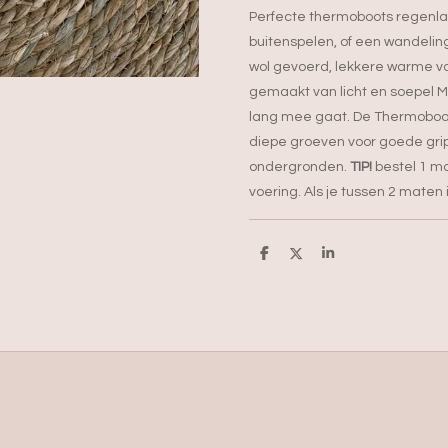
Perfecte thermoboots regenla
buitenspelen, of een wandeling 
wol gevoerd, lekkere warme voe
gemaakt van licht en soepel M
lang mee gaat. De
Thermoboot
diepe groeven voor goede gri
ondergronden.
TIP!
bestel 1 m
voering. Als je tussen 2 maten i
D
D
S
e
e
h
l
e
a
e
l
r
n
e