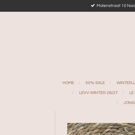
Molenstraat 10 Naa
Ga
direct
naar
de
hoofdinhoud
HOME
50% SALE
WINTERJ
LEVV WINTER 26/27
LE
JONG