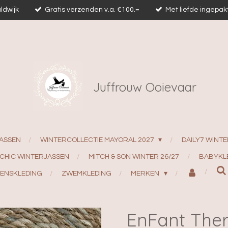
ldwijk
Gratis verzenden v.a. €100.=
Met liefde ingepak
Juffrouw Ooievaar
ASSEN
WINTERCOLLECTIE MAYORAL 2027
DAILY7 WINTE
 CHIC WINTERJASSEN
MITCH & SON WINTER 26/27
BABYKL
ENSKLEDING
ZWEMKLEDING
MERKEN
EnFant The