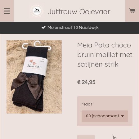
Ga
Juffrouw Ooievaar
direct
naar
Molenstraat 10 Naaldwijk
de
hoofdinhoud
Meia Pata choco
bruin maillot met
satijnen strik
€ 24,95
Maat
In