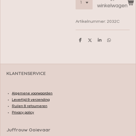
winkelwagen
Artikelnummer:
2032C
D
D
S
D
e
e
h
e
l
e
a
l
e
l
r
e
n
e
n
KLANTENSERVICE
Algemene voorwaarden
Levertijd & verzending
Ruilen & retourneren
Privacy policy
Juffrouw Ooievaar