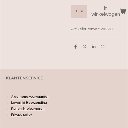
In
winkelwagen
Artikelnummer:
2032C
D
D
S
D
e
e
h
e
l
e
a
l
e
l
r
e
n
e
n
KLANTENSERVICE
Algemene voorwaarden
Levertijd & verzending
Ruilen & retourneren
Privacy policy