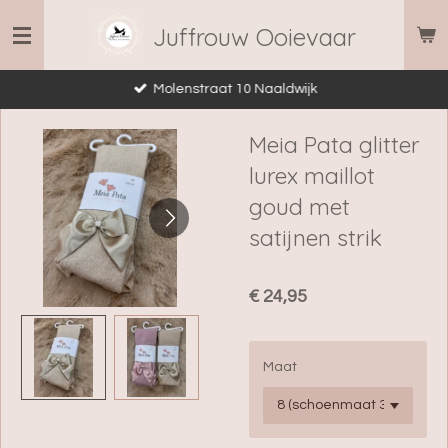
Ga
Juffrouw Ooievaar
direct
naar
Molenstraat 10 Naaldwijk
de
hoofdinhoud
Meia Pata glitter
lurex maillot
goud met
satijnen strik
€ 24,95
Maat