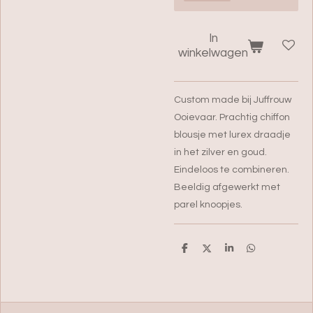
In
winkelwagen
Custom made bij Juffrouw
Ooievaar. Prachtig chiffon
blousje met lurex draadje
in het zilver en goud.
Eindeloos te combineren.
Beeldig afgewerkt met
parel knoopjes.
D
D
S
D
e
e
h
e
l
e
a
l
e
l
r
e
n
e
n