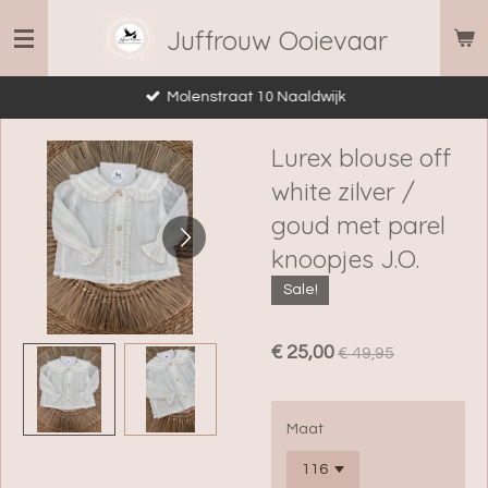
Ga
Juffrouw Ooievaar
direct
naar
Molenstraat 10 Naaldwijk
de
hoofdinhoud
Lurex blouse off
white zilver /
goud met parel
knoopjes J.O.
Sale!
€ 25,00
€ 49,95
Maat