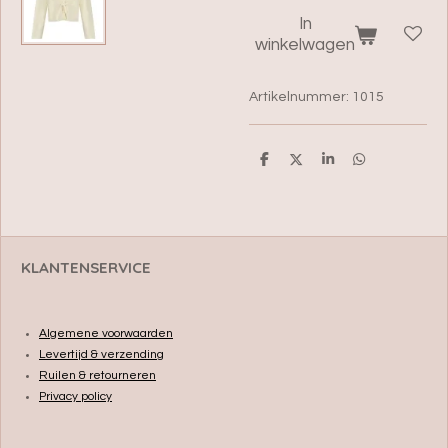
In
winkelwagen
Artikelnummer:
1015
D
D
S
D
e
e
h
e
l
e
a
l
e
l
r
e
n
e
n
KLANTENSERVICE
Algemene voorwaarden
Levertijd & verzending
Ruilen & retourneren
Privacy policy