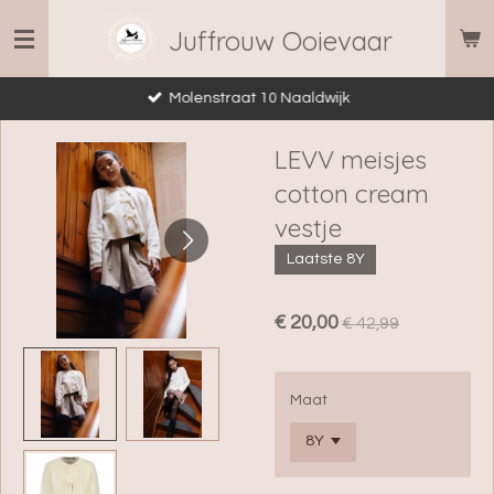
Ga
Juffrouw Ooievaar
direct
naar
Molenstraat 10 Naaldwijk
de
hoofdinhoud
LEVV meisjes
cotton cream
vestje
Laatste 8Y
€ 20,00
€ 42,99
Maat