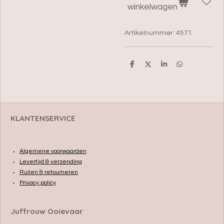
winkelwagen
Artikelnummer:
4571
D
D
S
D
e
e
h
e
l
e
a
l
e
l
r
e
n
e
n
KLANTENSERVICE
Algemene voorwaarden
Levertijd & verzending
Ruilen & retourneren
Privacy policy
Juffrouw Ooievaar