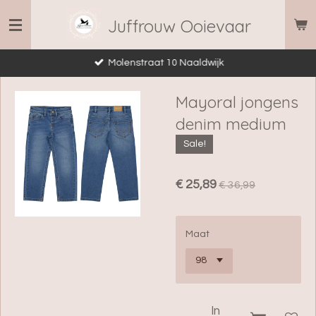
Ga
Juffrouw Ooievaar
direct
naar
Molenstraat 10 Naaldwijk
de
hoofdinhoud
Mayoral jongens
denim medium
Sale!
€ 25,89
€ 36,99
Maat
In