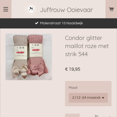
Ga
Juffrouw Ooievaar
direct
naar
Molenstraat 10 Naaldwijk
de
hoofdinhoud
Condor glitter
maillot roze met
strik 544
€ 19,95
Maat
In