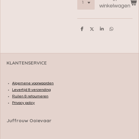
winkelwagen
D
D
S
D
e
e
h
e
l
e
a
l
e
l
r
e
n
e
n
KLANTENSERVICE
Algemene voorwaarden
Levertijd & verzending
Ruilen & retourneren
Privacy policy
Juffrouw Ooievaar