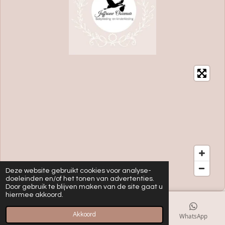
Deze website gebruikt cookies voor analyse-
doeleinden en/of het tonen van advertenties.
Door gebruik te blijven maken van de site gaat u
hiermee akkoord.
Akkoord
E-mailadres
Kaart
Instagram
WhatsApp