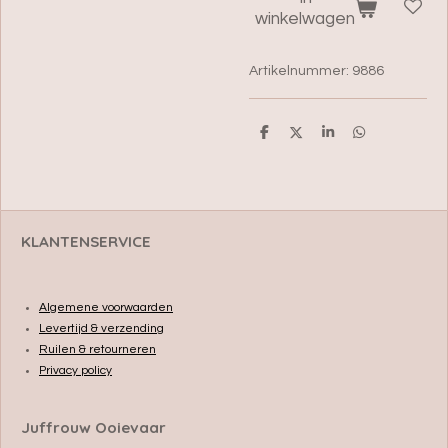
winkelwagen
Artikelnummer:
9886
D
D
S
D
e
e
h
e
l
e
a
l
e
l
r
e
n
e
n
KLANTENSERVICE
Algemene voorwaarden
Levertijd & verzending
Ruilen & retourneren
Privacy policy
Juffrouw Ooievaar