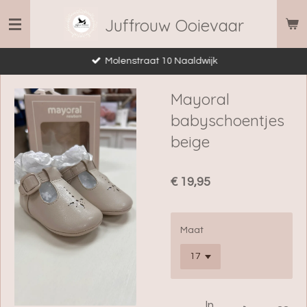
Ga
Juffrouw Ooievaar
direct
naar
Molenstraat 10 Naaldwijk
de
hoofdinhoud
Mayoral
babyschoentjes
beige
€ 19,95
Maat
In