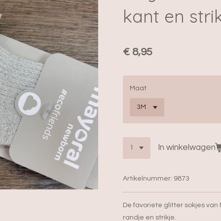
kant en stri
€ 8,95
Maat
In winkelwagen
Artikelnummer:
9873
De favoriete glitter sokjes va
randje en strikje.