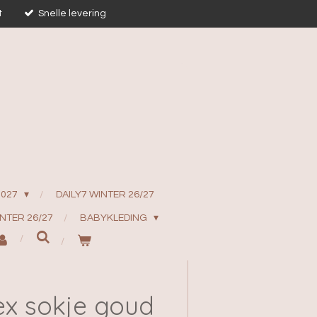
t
Snelle levering
2027
DAILY7 WINTER 26/27
INTER 26/27
BABYKLEDING
ex sokje goud