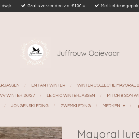
ldwijk
Gratis verzenden v.a. €100.=
Met liefde ingepak
Juffrouw Ooievaar
ERJASSEN
EN FANT WINTER
WINTERCOLLECTIE MAYORAL 
EVV WINTER 26/27
LE CHIC WINTERJASSEN
MITCH & SON W
JONGENSKLEDING
ZWEMKLEDING
MERKEN
Mayoral lur