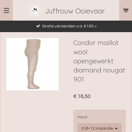
Ga
Juffrouw Ooievaar
direct
naar
Gratis verzenden v.a. €100.=
de
hoofdinhoud
Condor maillot
wool
opengewerkt
diamand nougat
901
€ 16,50
Maat