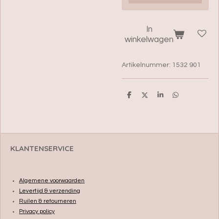
In
winkelwagen
Artikelnummer:
1532 901
D
D
S
D
e
e
h
e
l
e
a
l
e
l
r
e
n
e
n
KLANTENSERVICE
Algemene voorwaarden
Levertijd & verzending
Ruilen & retourneren
Privacy policy