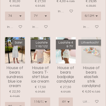
€ 30,00
€ 27,50
€ 4,00
€ 29,95
€ 7,95
€ 44,95
€ 54,95
€ 39,95
In winkelwagen
In winkelwagen
In winkelwagen
In winkelwage
Sale!
Laatste
Laatste 4
Uitverkocht
116/122
& 7Y
House of
House of
House of
House of
bears
bears T-
bears
bears
sundress
shirt blue
badpakje
elastiek
blue ice
ice cream
candyland
strik
cream
candyland
€ 17,50
€ 27,50
€ 22,50
€ 4,00
€ 34,95
€ 54,95
€ 7,95
€ 44,95
Uitverkocht