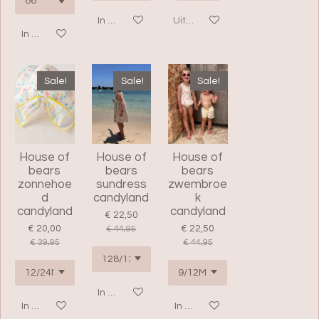
In winkelwagen
Uitverkocht
In winkelwagen
Sale!
Sale!
Sale!
House of
House of
House of
bears
bears
bears
zonnehoe
sundress
zwembroe
d
candyland
k
candyland
candyland
€ 22,50
€ 20,00
€ 22,50
€ 44,95
€ 39,95
€ 44,95
In winkelwagen
In winkelwagen
In winkelwagen