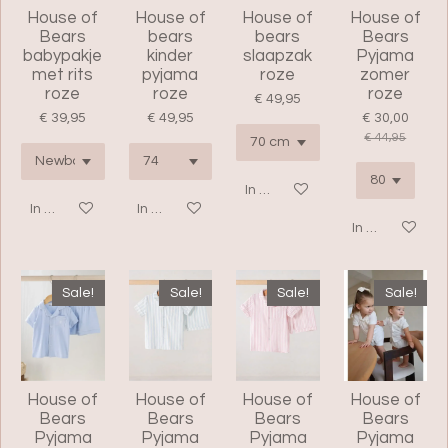
House of
House of
House of
House of
Bears
bears
bears
Bears
babypakje
kinder
slaapzak
Pyjama
met rits
pyjama
roze
zomer
roze
roze
roze
€ 49,95
€ 39,95
€ 49,95
€ 30,00
€ 44,95
In winkelwagen
In winkelwagen
In winkelwagen
In winkelwage
Sale!
Sale!
Sale!
Sale!
House of
House of
House of
House of
Bears
Bears
Bears
Bears
Pyjama
Pyjama
Pyjama
Pyjama