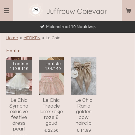
Ga
Juffrouw Ooievaar
direct
naar
Molenstraat 10 Naaldwijk
de
hoofdinhoud
Home
»
MERKEN
»
Le Chic
Maat
▾
Laatste
Laatste
110 & 116
134/140
Le Chic
Le Chic
Le Chic
Sympha
Treacle
Rania
exlusive
lurex rokje
golden
festive
roze &
bow
dress
goud
hairclip
pearl
€ 22,50
€ 14,99