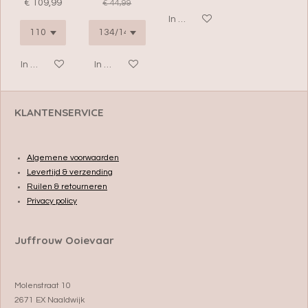
€ 109,99
€ 44,99
In winkelwagen
In winkelwagen
In winkelwagen
KLANTENSERVICE
Algemene voorwaarden
Levertijd & verzending
Ruilen & retourneren
Privacy policy
Juffrouw Ooievaar
Molenstraat 10
2671 EX Naaldwijk